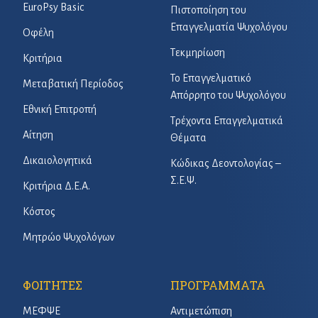
EuroPsy Basic
Πιστοποίηση του
Επαγγελματία Ψυχολόγου
Οφέλη
Τεκμηρίωση
Κριτήρια
Το Επαγγελματικό
Μεταβατική Περίοδος
Απόρρητο του Ψυχολόγου
Εθνική Επιτροπή
Τρέχοντα Επαγγελματικά
Αίτηση
Θέματα
Δικαιολογητικά
Κώδικας Δεοντολογίας –
Σ.Ε.Ψ.
Κριτήρια Δ.Ε.Α.
Κόστος
Μητρώο Ψυχολόγων
ΦΟΙΤΗΤΕΣ
ΠΡΟΓΡΑΜΜΑΤΑ
ΜΕΦΨΕ
Αντιμετώπιση