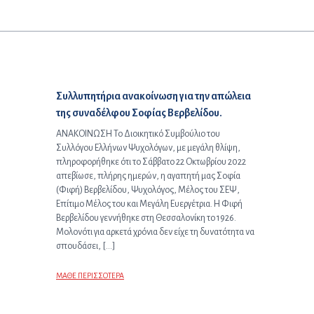
Προηγούμενο άρθρο:
Συλλυπητήρια ανακοίνωση για την απώλεια
της συναδέλφου Σοφίας Βερβελίδου.
ΑΝΑΚΟΙΝΩΣΗ Το Διοικητικό Συμβούλιο του
Συλλόγου Ελλήνων Ψυχολόγων, με μεγάλη θλίψη,
πληροφορήθηκε ότι το Σάββατο 22 Οκτωβρίου 2022
απεβίωσε, πλήρης ημερών, η αγαπητή μας Σοφία
(Φιφή) Βερβελίδου, Ψυχολόγος, Μέλος του ΣΕΨ,
Επίτιμο Μέλος του και Μεγάλη Ευεργέτρια. Η Φιφή
Βερβελίδου γεννήθηκε στη Θεσσαλονίκη το 1926.
Μολονότι για αρκετά χρόνια δεν είχε τη δυνατότητα να
σπουδάσει, […]
ΜΑΘΕ ΠΕΡΙΣΣΟΤΕΡΑ