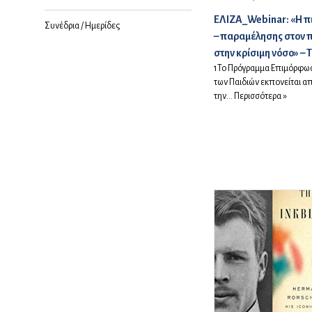
ΕΛΙΖΑ_Webinar: «Η π
Συνέδρια / Ημερίδες
– παραμέλησης στον π
στην κρίσιμη νόσο» – 
1Το Πρόγραμμα Επιμόρφωσ
των Παιδιών εκπονείται α
την...
Περισσότερα »