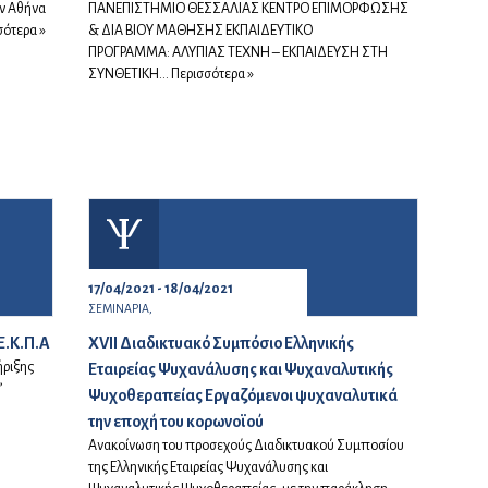
ην Αθήνα
ΠΑΝΕΠΙΣΤΗΜΙΟ ΘΕΣΣΑΛΙΑΣ ΚΕΝΤΡΟ ΕΠΙΜΟΡΦΩΣΗΣ
σότερα »
& ΔΙΑ ΒΙΟΥ ΜΑΘΗΣΗΣ ΕΚΠΑΙΔΕΥΤΙΚΟ
ΠΡΟΓΡΑΜΜΑ: ΑΛΥΠΙΑΣ ΤΕΧΝΗ – ΕΚΠΑΙΔΕΥΣΗ ΣΤΗ
ΣΥΝΘΕΤΙΚΗ...
Περισσότερα »
17/04/2021 - 18/04/2021
ΣΕΜΙΝΑΡΙΑ,
Ε.Κ.Π.Α
XVII Διαδικτυακό Συμπόσιο Ελληνικής
ήριξης
Εταιρείας Ψυχανάλυσης και Ψυχαναλυτικής
’
Ψυχοθεραπείας Εργαζόμενοι ψυχαναλυτικά
την εποχή του κορωνοϊού
Ανακοίνωση του προσεχούς Διαδικτυακού Συμποσίου
της Ελληνικής Εταιρείας Ψυχανάλυσης και