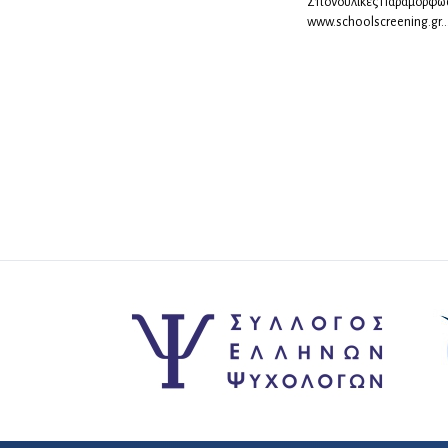
Σπονδυλικές Παραμορφώ
www.schoolscreening.gr..