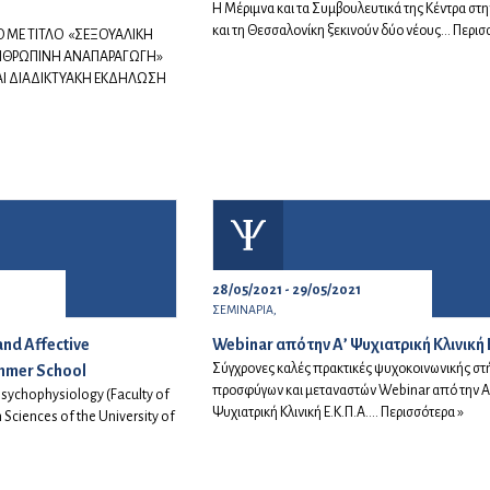
Η Μέριμνα και τα Συμβουλευτικά της Κέντρα στ
και τη Θεσσαλονίκη ξεκινούν δύο νέους...
Περισ
Ο ΜΕ ΤΙΤΛΟ «ΣΕΞΟΥΑΛΙΚΗ
ΑΝΘΡΩΠΙΝΗ ΑΝΑΠΑΡΑΓΩΓΗ»
ΑΙ ΔΙΑΔΙΚΤΥΑΚΗ ΕΚΔΗΛΩΣΗ
28/05/2021 - 29/05/2021
ΣΕΜΙΝΑΡΙΑ,
and Affective
Webinar από την Α’ Ψυχιατρική Κλινική 
Σύγχρονες καλές πρακτικές ψυχοκοινωνικής στ
mmer School
προσφύγων και μεταναστών Webinar από την Α
sychophysiology (Faculty of
Ψυχιατρική Κλινική Ε.Κ.Π.Α....
Περισσότερα »
Sciences of the University of