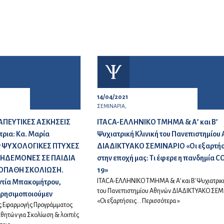
14/04/2021
ΣΕΜΙΝΑΡΙΑ,
ΑΠΕΥΤΙΚΕΣ ΑΣΚΗΣΕΙΣ
ITACA-ΕΛΛΗΝΙΚΟ ΤΜΗΜΑ & Α’ και Β’
τρια: Κα. Μαρία
Ψυχιατρική Κλινική του Πανεπιστημίου
ν ΨΥΧΟΛΟΓΙΚΕΣ ΠΤΥΧΕΣ
ΔΙΑΔΙΚΤΥΑΚΟ ΣΕΜΙΝΑΡΙΟ «Οι εξαρτήσ
ΚΗΔΕΜΟΝΕΣ ΣΕ ΠΑΙΔΙΑ
στην εποχή μας: Τι έφερε η πανδημία C
ΙΟΠΑΘΗ ΣΚΟΛΙΩΣΗ.
19»
ITACA-ΕΛΛΗΝΙΚΟ ΤΜΗΜΑ & Α’ και Β’ Ψυχιατρική
ντία Μπακομήτρου,
του Πανεπιστημίου Αθηνών ΔΙΑΔΙΚΤΥΑΚΟ ΣΕΜ
χρησιμοποιούμεν
«Οι εξαρτήσεις...
Περισσότερα »
ης Εφαρμογής Προγράμματος
θητών για Σκολίωση & λοιπές