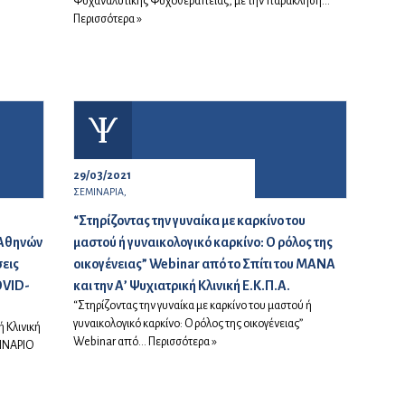
Ψυχαναλυτικής Ψυχοθεραπείας, με την παράκληση...
Περισσότερα »
29/03/2021
ΣΕΜΙΝΑΡΙΑ,
“Στηρίζοντας την γυναίκα με καρκίνο του
 Αθηνών
μαστού ή γυναικολογικό καρκίνο: Ο ρόλος της
εις
οικογένειας” Webinar από το Σπίτι του ΜΑΝΑ
OVID-
και την Α’ Ψυχιατρική Κλινική Ε.Κ.Π.Α.
“Στηρίζοντας την γυναίκα με καρκίνο του μαστού ή
γυναικολογικό καρκίνο: Ο ρόλος της οικογένειας”
 Κλινική
Webinar από...
Περισσότερα »
ΙΝΑΡΙΟ