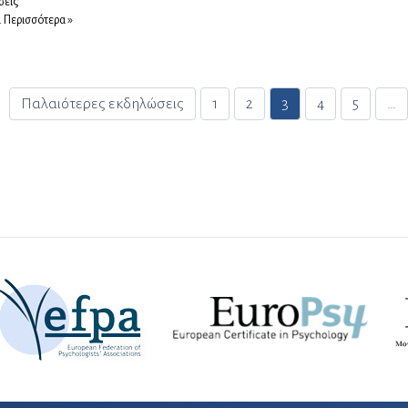
σεις
.
Περισσότερα »
Σελιδοποίηση ά
Παλαιότερες εκδηλώσεις
1
2
3
4
5
…