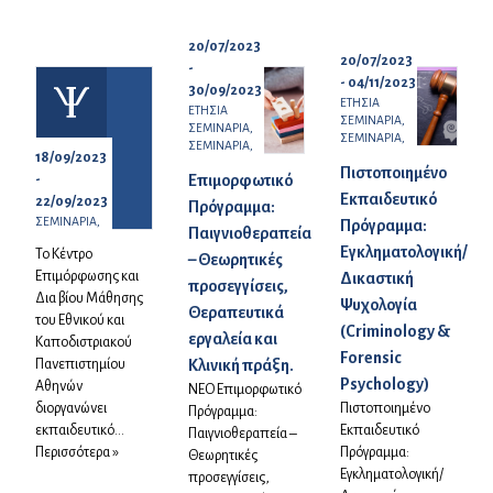
20/07/2023
20/07/2023
-
- 04/11/2023
30/09/2023
ΕΤΗΣΙΑ
ΕΤΗΣΙΑ
ΣΕΜΙΝΑΡΙΑ,
ΣΕΜΙΝΑΡΙΑ,
ΣΕΜΙΝΑΡΙΑ,
ΣΕΜΙΝΑΡΙΑ,
18/09/2023
Πιστοποιημένο
Επιμορφωτικό
-
Εκπαιδευτικό
22/09/2023
Πρόγραμμα:
ΣΕΜΙΝΑΡΙΑ,
Πρόγραμμα:
Παιγνιοθεραπεία
Εγκληματολογική/
Το Κέντρο
– Θεωρητικές
Επιμόρφωσης και
Δικαστική
προσεγγίσεις,
Δια βίου Μάθησης
Ψυχολογία
Θεραπευτικά
του Εθνικού και
(Criminology &
εργαλεία και
Καποδιστριακού
Forensic
Κλινική πράξη.
Πανεπιστημίου
Psychology)
Αθηνών
ΝΕΟ Επιμορφωτικό
Πιστοποιημένο
διοργανώνει
Πρόγραμμα:
Εκπαιδευτικό
εκπαιδευτικό...
Παιγνιοθεραπεία –
Πρόγραμμα:
Περισσότερα »
Θεωρητικές
Εγκληματολογική/
προσεγγίσεις,