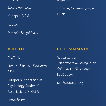
Δικαιολογητικά
Κώδικας Δεοντολογίας –
Σ.Ε.Ψ.
Κριτήρια Δ.Ε.Α.
Κόστος
Μητρώο Ψυχολόγων
ΦΟΙΤΗΤΕΣ
ΠΡΟΓΡΑΜΜΑΤΑ
ΜΕΦΨΕ
Αντιμετώπιση
Καταστροφών, Διαχείριση
Γίνομαι δόκιμο μέλος στον
Κρίσεων και Ψυχολογία
ΣΕΨ
Τραύματος
European Federation of
ACT/ΜΜΜΕ-Βίας
Psychology Students’
Associations (E.F.P.S.A.)
Εκπαίδευση