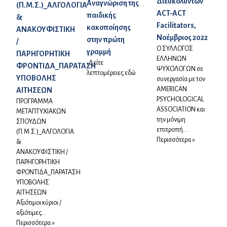
Διευκολυντών
Αναγνώριση της
(Π.Μ.Σ.)_ΑΛΓΟΛΟΓΙΑ
ACT-ACT
παιδικής
&
Facilitators,
κακοποίησης
ΑΝΑΚΟΥΦΙΣΤΙΚΗ
Νοέμβριος 2022
στην πρώτη
/
Ο ΣΥΛΛΟΓΟΣ
γραμμή
ΠΑΡΗΓΟΡΗΤΙΚΗ
ΕΛΛΗΝΩΝ
Δείτε
ΦΡΟΝΤΙΔΑ_ΠΑΡΑΤΑΣΗ
ΨΥΧΟΛΟΓΩΝ σε
λεπτομέρειες εδώ
ΥΠΟΒΟΛΗΣ
συνεργασία με τον
AMERICAN
ΑΙΤΗΣΕΩΝ
PSYCHOLOGICAL
ΠΡΟΓΡΑΜΜΑ
ASSOCIATION και
ΜΕΤΑΠΤΥΧΙΑΚΩΝ
την μόνιμη
ΣΠΟΥΔΩΝ
επιτροπή...
(Π.Μ.Σ.)_ΑΛΓΟΛΟΓΙΑ
Περισσότερα »
&
ΑΝΑΚΟΥΦΙΣΤΙΚΗ /
ΠΑΡΗΓΟΡΗΤΙΚΗ
ΦΡΟΝΤΙΔΑ_ΠΑΡΑΤΑΣΗ
ΥΠΟΒΟΛΗΣ
ΑΙΤΗΣΕΩΝ
Αξιότιμοι κύριοι /
αξιότιμες...
Περισσότερα »