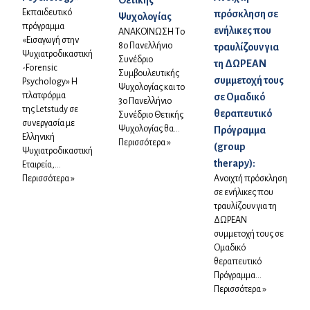
Θετικής
Εκπαιδευτικό
πρόσκληση σε
Ψυχολογίας
πρόγραμμα
ενήλικες που
ANAKΟΙΝΩΣΗ Tο
«Εισαγωγή στην
8ο Πανελλήνιο
τραυλίζουν για
Ψυχιατροδικαστική
Συνέδριο
τη ΔΩΡΕΑΝ
-Forensic
Συμβουλευτικής
συμμετοχή τους
Psychology» Η
Ψυχολογίας και το
πλατφόρμα
σε Ομαδικό
3ο Πανελλήνιο
της Letstudy σε
θεραπευτικό
Συνέδριο Θετικής
συνεργασία με
Ψυχολογίας θα...
Πρόγραμμα
Ελληνική
Περισσότερα »
(group
Ψυχιατροδικαστική
therapy):
Εταιρεία,...
Περισσότερα »
Ανοιχτή πρόσκληση
σε ενήλικες που
τραυλίζουν για τη
ΔΩΡΕΑΝ
συμμετοχή τους σε
Ομαδικό
θεραπευτικό
Πρόγραμμα...
Περισσότερα »