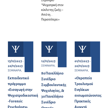
Σεμινάριο
“Ψυχιατρική στον
κύκλο της ζωής –
Από τη...
Περισσότερα »
13/11/2023 -
12/11/2023
01/11/2023 -
ΣΕΜΙΝΑΡΙΑ,
20/11/2023
20/11/2023
ΣΕΜΙΝΑΡΙΑ,
ΣΕΜΙΝΑΡΙΑ,
8ο Πανελλήνιο
Εκπαιδευτικό
«Θεραπεία
Συνέδριο
πρόγραμμα
Τραυλισμού
Συμβουλευτικής
«Εισαγωγή στην
Ενηλίκων
Ψυχολογίας ,&
Ψυχιατροδικαστική
ενσωματώνοντας
3ο Πανελλήνιο
-Forensic
Πρακτικές
Συνέδριο
Psychology»
Ανοιχτή