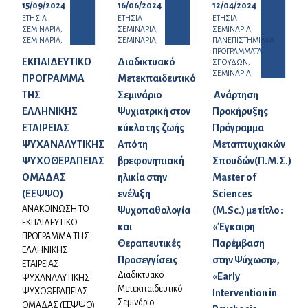
15/09/2024
16/06/2024
12/04/2024
ΕΤΗΣΙΑ
ΕΤΗΣΙΑ
ΕΤΗΣΙΑ
ΣΕΜΙΝΑΡΙΑ,
ΣΕΜΙΝΑΡΙΑ,
ΣΕΜΙΝΑΡΙΑ,
ΣΕΜΙΝΑΡΙΑ,
ΣΕΜΙΝΑΡΙΑ,
ΠΑΝΕΠΙΣΤΗΜΙΑΚΑ
ΠΡΟΓΡΑΜΜΑΤΑ
ΕΚΠΑΙΔΕΥΤΙΚΟ
Διαδικτυακό
ΣΠΟΥΔΩΝ,
ΣΕΜΙΝΑΡΙΑ,
ΠΡΟΓΡΑΜΜΑ
Μετεκπαιδευτικό
ΤΗΣ
Σεμινάριο
Ανάρτηση
ΕΛΛΗΝΙΚΗΣ
Ψυχιατρική στον
Προκήρυξης
ΕΤΑΙΡΕΙΑΣ
κύκλο της ζωής
Πρόγραμμα
ΨΥΧΑΝΑΛΥΤΙΚΗΣ
Από τη
Μεταπτυχιακών
ΨΥΧΟΘΕΡΑΠΕΙΑΣ
βρεφονηπιακή
Σπουδών(Π.Μ.Σ.)
ΟΜΑΔΑΣ
ηλικία στην
Master of
(ΕΕΨΨΟ)
ενέλιξη
Sciences
ΑΝΑΚΟΙΝΩΣΗ ΤΟ
Ψυχοπαθολογία
(M.Sc.) με τίτλο :
ΕΚΠΑΙΔΕΥΤΙΚΟ
και
«Έγκαιρη
ΠΡΟΓΡΑΜΜΑ ΤΗΣ
Θεραπευτικές
Παρέμβαση
ΕΛΛΗΝΙΚΗΣ
Προσεγγίσεις
στην Ψύχωση»,
ΕΤΑΙΡΕΙΑΣ
Διαδικτυακό
«Early
ΨΥΧΑΝΑΛΥΤΙΚΗΣ
Μετεκπαιδευτικό
ΨΥΧΟΘΕΡΑΠΕΙΑΣ
Intervention in
Σεμινάριο
ΟΜΑΔΑΣ (ΕΕΨΨΟ)