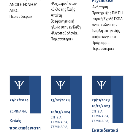
Psychosis»
Ψυχιατρική στον
ΑΝΟΙΓΕΙ ΕΚ ΝΕΟΥ
Ανάρτηση
κύκλο της ζωής
ΑΠΟ...
Προκήρυξης ΠΜΣ Η
Από τη
Περισσότερα »
Ιατρική Σχολή ΕΚΠΑ
βρεφονηπιακή
ανακοινώνει την
ηλικία στην ενέλιξη
έναρξη υποβολής
Ψυχοπαθολογία...
αιτήσεων για το
Περισσότερα »
Πρόγραμμα...
Περισσότερα »
21/02/2024
13/02/2024
29/11/2023 -
-
-
10/12/2023
ΣΕΜΙΝΑΡΙΑ,
ΕΤΗΣΙΑ
10/03/2024
ΣΕΜΙΝΑΡΙΑ,
ΕΤΗΣΙΑ
Καλές
ΣΕΜΙΝΑΡΙΑ,
ΣΕΜΙΝΑΡΙΑ,
ΣΕΜΙΝΑΡΙΑ,
πρακτικές για τη
Εκπαιδευτικά