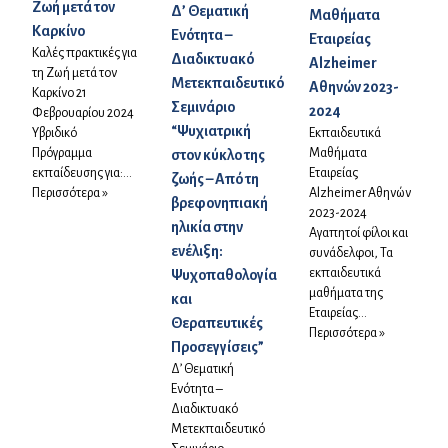
Ζωή μετά τον
Δ’ Θεματική
Μαθήματα
Καρκίνο
Ενότητα –
Εταιρείας
Καλές πρακτικές για
Διαδικτυακό
Alzheimer
τη Ζωή μετά τον
Μετεκπαιδευτικό
Αθηνών 2023-
Καρκίνο 21
Σεμινάριο
2024
Φεβρουαρίου 2024
“Ψυχιατρική
Υβριδικό
Εκπαιδευτικά
Πρόγραμμα
Μαθήματα
στον κύκλο της
εκπαίδευσης για:...
Εταιρείας
ζωής – Από τη
Περισσότερα »
Alzheimer Αθηνών
βρεφονηπιακή
2023-2024
ηλικία στην
Αγαπητοί φίλοι και
ενέλιξη:
συνάδελφοι, Τα
εκπαιδευτικά
Ψυχοπαθολογία
μαθήματα της
και
Εταιρείας...
Θεραπευτικές
Περισσότερα »
Προσεγγίσεις”
Δ’ Θεματική
Ενότητα –
Διαδικτυακό
Μετεκπαιδευτικό