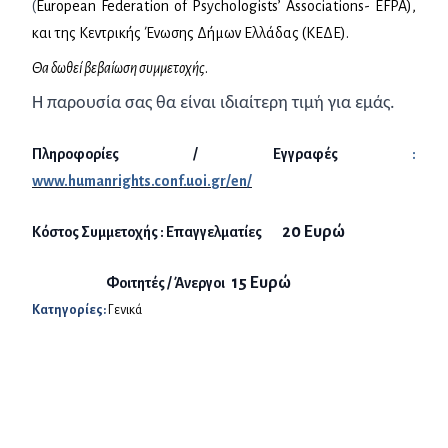
(
European Federation of Psychologists’ Associations- EFPA),
και της Κεντρικής Ένωσης Δήμων Ελλάδας (ΚΕΔΕ).
Θα δωθεί βεβαίωση συμμετοχής
.
Η παρουσία σας θα είναι ιδιαίτερη τιμή για εμάς.
Πληροφορίες / Εγγραφές
:
www
.
humanrights
.
conf
.
uoi
.
gr
/
en
/
20 Eυρώ
Κόστος Συμμετοχής : Επαγγελματίες
15 Ευρώ
Φοιτητές / Άνεργοι
Κατηγορίες:
Γενικά