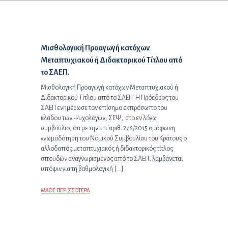
Προηγούμενο άρθρο:
Μισθολογική Προαγωγή κατόχων
Μεταπτυχιακού ή Διδακτορικού Τίτλου από
το ΣΑΕΠ.
Μισθολογική Προαγωγή κατόχων Μεταπτυχιακού ή
Διδακτορικού Τίτλου από το ΣΑΕΠ. Η Πρόεδρος του
ΣΑΕΠ ενημέρωσε τον επίσημο εκπρόσωπο του
κλάδου των Ψυχολόγων, ΣΕΨ, στο εν λόγω
συμβούλιο, ότι με την υπ΄αριθ. 276/2015 ομόφωνη
γνωμοδότηση του Νομικού Συμβουλίου του Κράτους ο
αλλοδαπός μεταπτυχιακός ή διδακτορικός τίτλος
σπουδών αναγνωρισμένος από το ΣΑΕΠ, λαμβάνεται
υπόψιν για τη βαθμολογική […]
ΜΑΘΕ ΠΕΡΙΣΣΟΤΕΡΑ