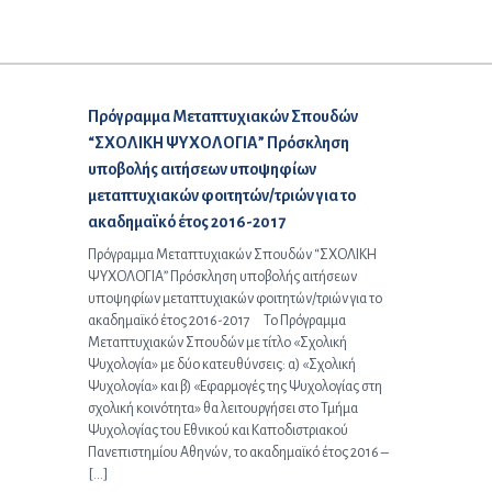
Επόμενο άρθρο:
Πρόγραμμα Μεταπτυχιακών Σπουδών
“ΣΧΟΛΙΚΗ ΨΥΧΟΛΟΓΙΑ” Πρόσκληση
υποβολής αιτήσεων υποψηφίων
μεταπτυχιακών φοιτητών/τριών για το
ακαδημαϊκό έτος 2016-2017
Πρόγραμμα Μεταπτυχιακών Σπουδών “ΣΧΟΛΙΚΗ
ΨΥΧΟΛΟΓΙΑ” Πρόσκληση υποβολής αιτήσεων
υποψηφίων μεταπτυχιακών φοιτητών/τριών για το
ακαδημαϊκό έτος 2016-2017 Το Πρόγραμμα
Μεταπτυχιακών Σπουδών με τίτλο «Σχολική
Ψυχολογία» με δύο κατευθύνσεις: α) «Σχολική
Ψυχολογία» και β) «Εφαρμογές της Ψυχολογίας στη
σχολική κοινότητα» θα λειτουργήσει στο Τμήμα
Ψυχολογίας του Εθνικού και Καποδιστριακού
Πανεπιστημίου Αθηνών, το ακαδημαϊκό έτος 2016 –
[…]