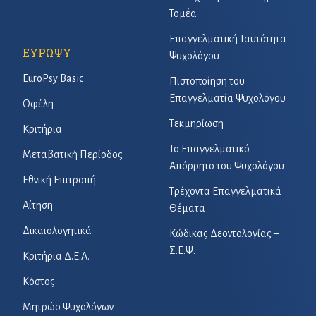
Τομέα
Επαγγελματική Ταυτότητα
ΕΥΡΩΨΥ
Ψυχολόγου
EuroPsy Basic
Πιστοποίηση του
Επαγγελματία Ψυχολόγου
Οφέλη
Τεκμηρίωση
Κριτήρια
Το Επαγγελματικό
Μεταβατική Περίοδος
Απόρρητο του Ψυχολόγου
Εθνική Επιτροπή
Τρέχοντα Επαγγελματικά
Αίτηση
Θέματα
Δικαιολογητικά
Κώδικας Δεοντολογίας –
Σ.Ε.Ψ.
Κριτήρια Δ.Ε.Α.
Κόστος
Μητρώο Ψυχολόγων